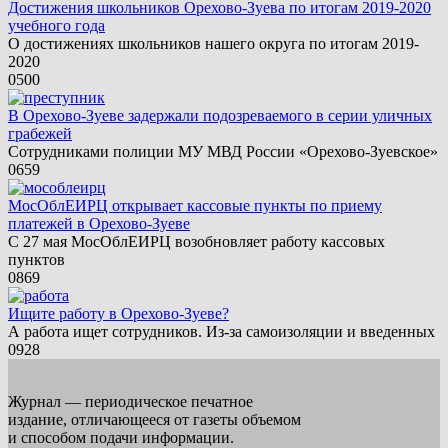
Достижения школьников Орехово-Зуева по итогам 2019-2020
учебного года
О достижениях школьников нашего округа по итогам 2019-
2020
0
500
В Орехово-Зуеве задержали подозреваемого в серии уличных
грабежей
Сотрудниками полиции МУ МВД России «Орехово-Зуевское»
0
659
МосОблЕИРЦ открывает кассовые пункты по приему
платежей в Орехово-Зуеве
С 27 мая МосОблЕИРЦ возобновляет работу кассовых
пунктов
0
869
Ищите работу в Орехово-Зуеве?
А работа ищет сотрудников. Из-за самоизоляции и введенных
0
928
Журнал — периодическое печатное
издание, отличающееся от газеты объемом
и способом подачи информации.