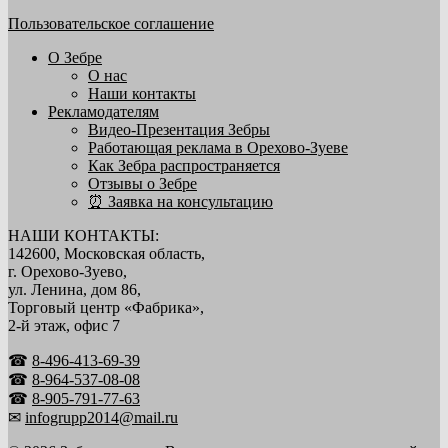
Пользовательское соглашение
О Зебре
О нас
Наши контакты
Рекламодателям
Видео-Презентация Зебры
Работающая реклама в Орехово-Зуеве
Как Зебра распространяется
Отзывы о Зебре
⏰ Заявка на консультацию
НАШИ КОНТАКТЫ:
142600, Московская область,
г. Орехово-Зуево,
ул. Ленина, дом 86,
Торговый центр «Фабрика»,
2-й этаж, офис 7
☎
8-496-413-69-39
☎
8-964-537-08-08
☎
8-905-791-77-63
✉
infogrupp2014@mail.ru